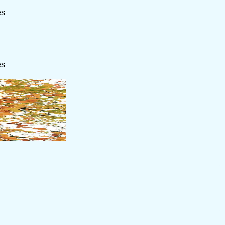
es
es