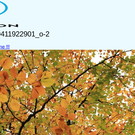
411922901_o-2
e !!!