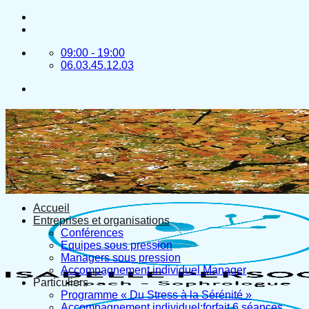
Passer
au
contenu
09:00 - 19:00
06.03.45.12.03
Accueil
Entreprises et organisations
Conférences
Equipes sous pression
Managers sous pression
Accompagnement individuel Manager
Particuliers
Programme « Du Stress à la Sérénité »
Accompagnement individuel:forfait 6 séances