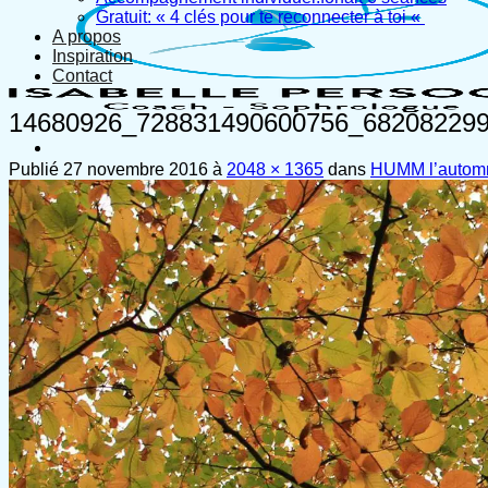
Gratuit: « 4 clés pour te reconnecter à toi «
A propos
Inspiration
Contact
14680926_728831490600756_682082299
Publié
27 novembre 2016
à
2048 × 1365
dans
HUMM l’automn