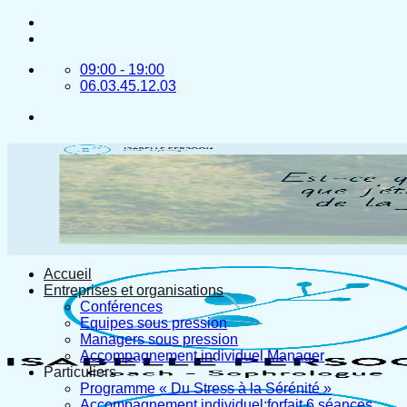
Passer
au
contenu
09:00 - 19:00
06.03.45.12.03
Accueil
Entreprises et organisations
Conférences
Equipes sous pression
Managers sous pression
Accompagnement individuel Manager
Particuliers
Programme « Du Stress à la Sérénité »
Accompagnement individuel:forfait 6 séances