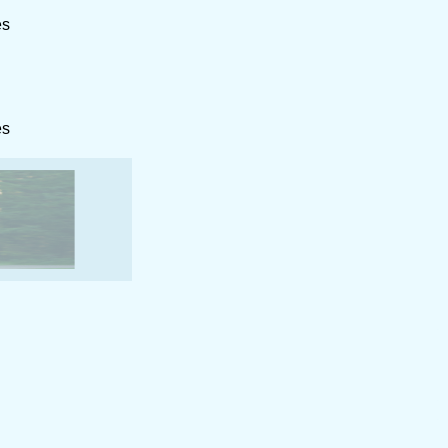
es
es