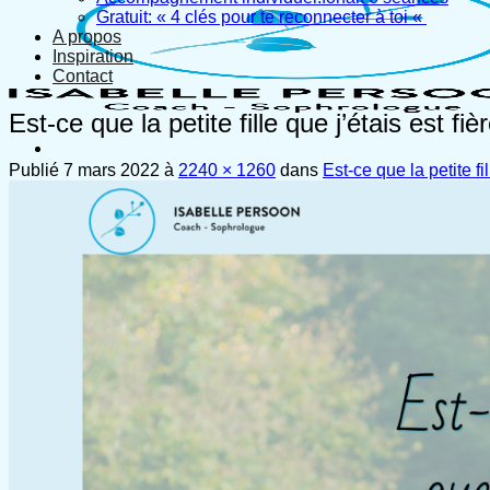
Gratuit: « 4 clés pour te reconnecter à toi «
A propos
Inspiration
Contact
Est-ce que la petite fille que j’étais est f
Publié
7 mars 2022
à
2240 × 1260
dans
Est-ce que la petite fi