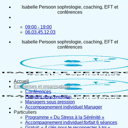
Passer
Isabelle Persoon sophrologie, coaching, EFT et
au
conférences
contenu
09:00 - 19:00
06.03.45.12.03
Isabelle Persoon sophrologie, coaching, EFT et
conférences
Accueil
Entreprises et organisations
Conférences
Equipes sous pression
Managers sous pression
Accompagnement individuel Manager
Particuliers
Programme « Du Stress à la Sérénité »
Accompagnement individuel:forfait 6 séances
Gratuit: « 4 clés pour te reconnecter à toi «