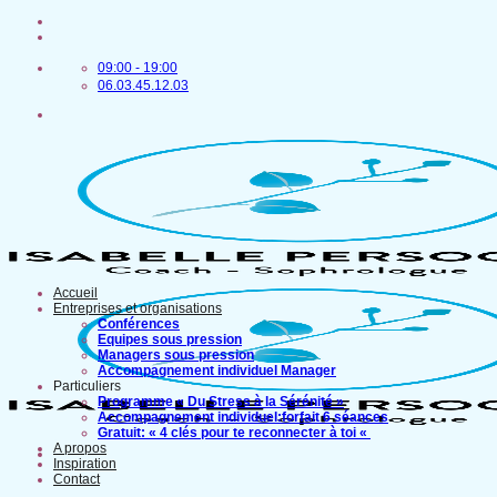
Passer
au
contenu
09:00 - 19:00
06.03.45.12.03
Accueil
Entreprises et organisations
Conférences
Equipes sous pression
Managers sous pression
Accompagnement individuel Manager
Particuliers
Programme « Du Stress à la Sérénité »
Accompagnement individuel:forfait 6 séances
Gratuit: « 4 clés pour te reconnecter à toi «
A propos
Inspiration
Contact