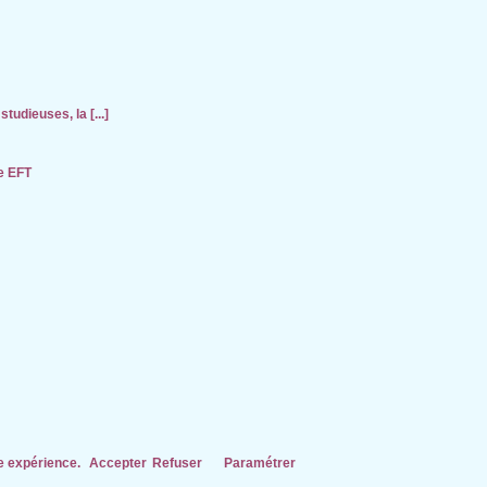
tudieuses, la [...]
de EFT
re expérience.
Accepter
Refuser
Paramétrer