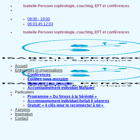
Passer
Isabelle Persoon sophrologie, coaching, EFT et conférences
au
contenu
09:00 - 19:00
06.03.45.12.03
Isabelle Persoon sophrologie, coaching, EFT et conférences
Accueil
Entreprises et organisations
Conférences
Equipes sous pression
Managers sous pression
Accompagnement individuel Manager
Particuliers
Programme « Du Stress à la Sérénité »
Accompagnement individuel:forfait 6 séances
Gratuit: « 4 clés pour te reconnecter à toi «
A propos
Inspiration
Contact