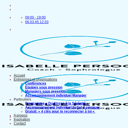
Passer
au
contenu
09:00 - 19:00
06.03.45.12.03
Accueil
Entreprises et organisations
Conférences
Equipes sous pression
Managers sous pression
Accompagnement individuel Manager
Particuliers
Programme « Du Stress à la Sérénité »
Accompagnement individuel:forfait 6 séances
Gratuit: « 4 clés pour te reconnecter à toi «
A propos
Inspiration
Contact