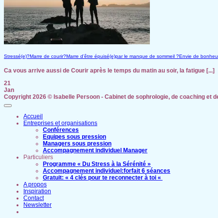
Stressé(e)?Marre de courir?Marre d’être épuisé(e)par le manque de sommeil ?Envie de bonheur 
Ca vous arrive aussi de Courir après le temps du matin au soir, la fatigue [...]
21
Jan
Copyright 2026 ©
Isabelle Persoon - Cabinet de sophrologie, de coaching et 
Accueil
Entreprises et organisations
Conférences
Equipes sous pression
Managers sous pression
Accompagnement individuel Manager
Particuliers
Programme « Du Stress à la Sérénité »
Accompagnement individuel:forfait 6 séances
Gratuit: « 4 clés pour te reconnecter à toi «
A propos
Inspiration
Contact
Newsletter