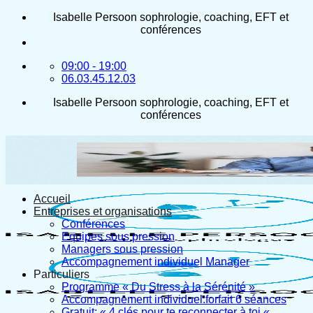
Passer
Isabelle Persoon sophrologie, coaching, EFT et
au
conférences
contenu
09:00 - 19:00
06.03.45.12.03
Isabelle Persoon sophrologie, coaching, EFT et
conférences
Accueil
Entreprises et organisations
Conférences
Equipes sous pression
Managers sous pression
Accompagnement individuel Manager
Particuliers
Programme « Du Stress à la Sérénité »
Accompagnement individuel:forfait 6 séances
Gratuit: « 4 clés pour te reconnecter à toi «