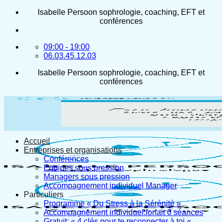
Passer
Isabelle Persoon sophrologie, coaching, EFT et
au
conférences
contenu
09:00 - 19:00
06.03.45.12.03
Isabelle Persoon sophrologie, coaching, EFT et
conférences
Accueil
Entreprises et organisations
Conférences
Equipes sous pression
Managers sous pression
Accompagnement individuel Manager
Particuliers
Programme « Du Stress à la Sérénité »
Accompagnement individuel:forfait 6 séances
Gratuit: « 4 clés pour te reconnecter à toi «