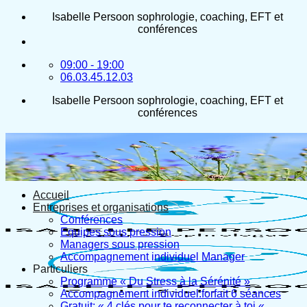
Passer
Isabelle Persoon sophrologie, coaching, EFT et
au
conférences
contenu
09:00 - 19:00
06.03.45.12.03
Isabelle Persoon sophrologie, coaching, EFT et
conférences
Accueil
Entreprises et organisations
Conférences
Equipes sous pression
Managers sous pression
Accompagnement individuel Manager
Particuliers
Programme « Du Stress à la Sérénité »
Accompagnement individuel:forfait 6 séances
Gratuit: « 4 clés pour te reconnecter à toi «