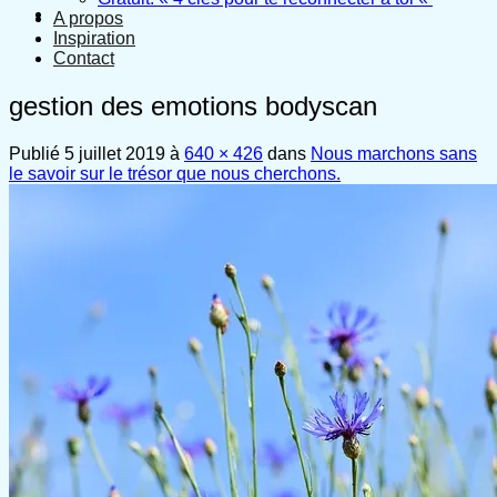
A propos
Inspiration
Contact
gestion des emotions bodyscan
Publié
5 juillet 2019
à
640 × 426
dans
Nous marchons sans
le savoir sur le trésor que nous cherchons.