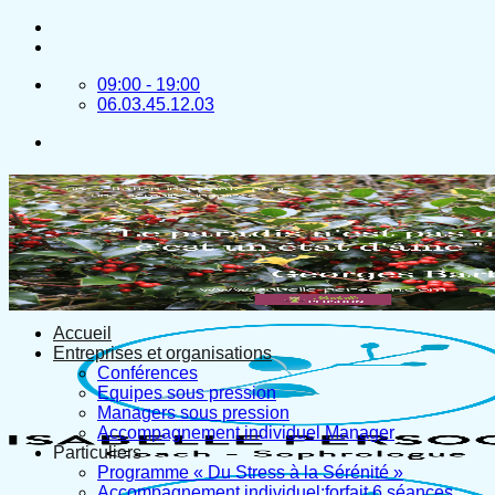
Passer
au
contenu
09:00 - 19:00
06.03.45.12.03
Accueil
Entreprises et organisations
Conférences
Equipes sous pression
Managers sous pression
Accompagnement individuel Manager
Particuliers
Programme « Du Stress à la Sérénité »
Accompagnement individuel:forfait 6 séances