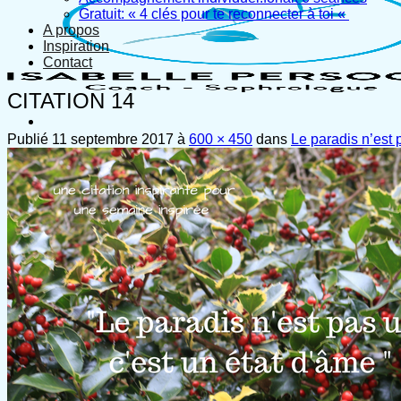
Gratuit: « 4 clés pour te reconnecter à toi «
A propos
Inspiration
Contact
CITATION 14
Publié
11 septembre 2017
à
600 × 450
dans
Le paradis n’est 