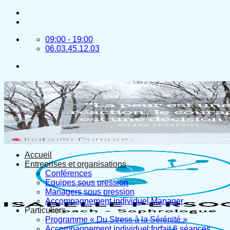
Passer
au
contenu
09:00 - 19:00
06.03.45.12.03
Accueil
Entreprises et organisations
Conférences
Equipes sous pression
Managers sous pression
Accompagnement individuel Manager
Particuliers
Programme « Du Stress à la Sérénité »
Accompagnement individuel:forfait 6 séances