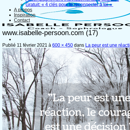
Gratuit: « 4 clés pour te reconnecter à toi «
A propos
Inspiration
Contact
www.isabelle-persoon.com (17)
Publié
11 février 2021
à
600 × 450
dans
La peur est une réact