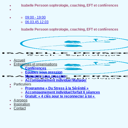
Passer
Isabelle Persoon sophrologie, coaching, EFT et conférences
au
contenu
09:00 - 19:00
06.03.45.12.03
Isabelle Persoon sophrologie, coaching, EFT et conférences
Accueil
Entreprises et organisations
Conférences
Equipes sous pression
Managers sous pression
Accompagnement individuel Manager
Particuliers
Programme « Du Stress à la Sérénité »
Accompagnement individuel:forfait 6 séances
Gratuit: « 4 clés pour te reconnecter à toi «
A propos
Inspiration
Contact