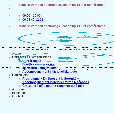
Passer
Isabelle Persoon sophrologie, coaching, EFT et conférences
au
contenu
09:00 - 19:00
06.03.45.12.03
Isabelle Persoon sophrologie, coaching, EFT et conférences
Accueil
Entreprises et organisations
Conférences
Equipes sous pression
Managers sous pression
Accompagnement individuel Manager
Particuliers
Programme « Du Stress à la Sérénité »
Accompagnement individuel:forfait 6 séances
Gratuit: « 4 clés pour te reconnecter à toi «
A propos
Inspiration
Contact