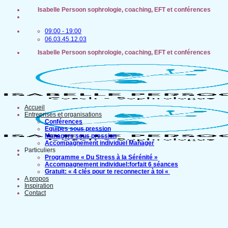
Passer
Isabelle Persoon sophrologie, coaching, EFT et conférences
au
contenu
09:00 - 19:00
06.03.45.12.03
Isabelle Persoon sophrologie, coaching, EFT et conférences
Accueil
Entreprises et organisations
Conférences
Equipes sous pression
Managers sous pression
Accompagnement individuel Manager
Particuliers
Programme « Du Stress à la Sérénité »
Accompagnement individuel:forfait 6 séances
Gratuit: « 4 clés pour te reconnecter à toi «
A propos
Inspiration
Contact