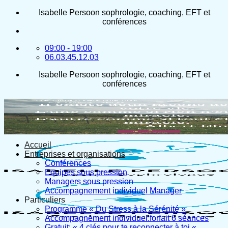
Passer
Isabelle Persoon sophrologie, coaching, EFT et
au
conférences
contenu
09:00 - 19:00
06.03.45.12.03
Isabelle Persoon sophrologie, coaching, EFT et
conférences
Accueil
Entreprises et organisations
Conférences
Equipes sous pression
Managers sous pression
Accompagnement individuel Manager
Particuliers
Programme « Du Stress à la Sérénité »
Accompagnement individuel:forfait 6 séances
Gratuit: « 4 clés pour te reconnecter à toi «