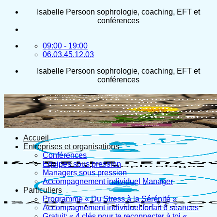
Passer
Isabelle Persoon sophrologie, coaching, EFT et
au
conférences
contenu
09:00 - 19:00
06.03.45.12.03
Isabelle Persoon sophrologie, coaching, EFT et
conférences
Accueil
Entreprises et organisations
Conférences
Equipes sous pression
Managers sous pression
Accompagnement individuel Manager
Particuliers
Programme « Du Stress à la Sérénité »
Accompagnement individuel:forfait 6 séances
Gratuit: « 4 clés pour te reconnecter à toi «