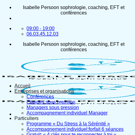
Passer
Isabelle Persoon sophrologie, coaching, EFT et
au
conférences
contenu
09:00 - 19:00
06.03.45.12.03
Isabelle Persoon sophrologie, coaching, EFT et
conférences
Accueil
Entreprises et organisations
Conférences
Equipes sous pression
Managers sous pression
Accompagnement individuel Manager
Particuliers
Programme « Du Stress à la Sérénité »
Accompagnement individuel:forfait 6 séances
Gratuit: « 4 clés pour te reconnecter à toi «