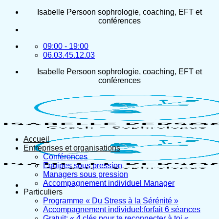
Passer
Isabelle Persoon sophrologie, coaching, EFT et
au
conférences
contenu
09:00 - 19:00
06.03.45.12.03
Isabelle Persoon sophrologie, coaching, EFT et
conférences
Accueil
Entreprises et organisations
Conférences
Equipes sous pression
Managers sous pression
Accompagnement individuel Manager
Particuliers
Programme « Du Stress à la Sérénité »
Accompagnement individuel:forfait 6 séances
Gratuit: « 4 clés pour te reconnecter à toi «