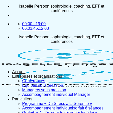
Passer
Isabelle Persoon sophrologie, coaching, EFT et
au
conférences
contenu
09:00 - 19:00
06.03.45.12.03
Isabelle Persoon sophrologie, coaching, EFT et
conférences
Accueil
Entreprises et organisations
Conférences
Equipes sous pression
Managers sous pression
Accompagnement individuel Manager
Particuliers
Programme « Du Stress à la Sérénité »
Accompagnement individuel:forfait 6 séances
Gratuit: « 4 clés pour te reconnecter à toi «