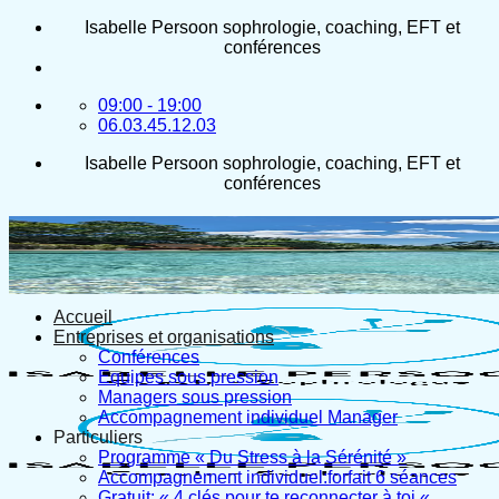
Passer
Isabelle Persoon sophrologie, coaching, EFT et
au
conférences
contenu
09:00 - 19:00
06.03.45.12.03
Isabelle Persoon sophrologie, coaching, EFT et
conférences
Accueil
Entreprises et organisations
Conférences
Equipes sous pression
Managers sous pression
Accompagnement individuel Manager
Particuliers
Programme « Du Stress à la Sérénité »
Accompagnement individuel:forfait 6 séances
Gratuit: « 4 clés pour te reconnecter à toi «