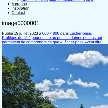
A propos
Inspiration
Contact
image0000001
Publié
19 juillet 2023
à
600 × 800
dans
Lâcher-prise,
Profitons de l’été pour mettre au point certaines notions qui
permettent de comprendre ce que « lâcher-prise »veut dire!