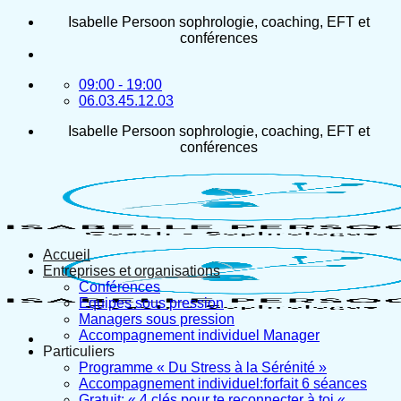
Passer
Isabelle Persoon sophrologie, coaching, EFT et
au
conférences
contenu
09:00 - 19:00
06.03.45.12.03
Isabelle Persoon sophrologie, coaching, EFT et
conférences
Accueil
Entreprises et organisations
Conférences
Equipes sous pression
Managers sous pression
Accompagnement individuel Manager
Particuliers
Programme « Du Stress à la Sérénité »
Accompagnement individuel:forfait 6 séances
Gratuit: « 4 clés pour te reconnecter à toi «