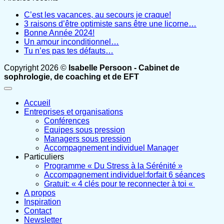
C’est les vacances, au secours je craque!
3 raisons d’être optimiste sans être une licorne…
Bonne Année 2024!
Un amour inconditionnel…
Tu n’es pas tes défauts…
Copyright 2026 ©
Isabelle Persoon - Cabinet de
sophrologie, de coaching et de EFT
Accueil
Entreprises et organisations
Conférences
Equipes sous pression
Managers sous pression
Accompagnement individuel Manager
Particuliers
Programme « Du Stress à la Sérénité »
Accompagnement individuel:forfait 6 séances
Gratuit: « 4 clés pour te reconnecter à toi «
A propos
Inspiration
Contact
Newsletter