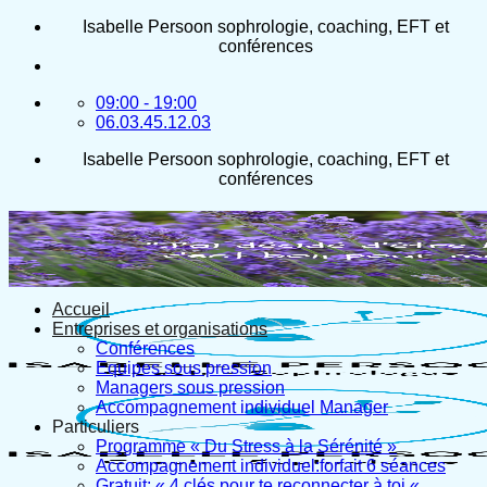
Passer
Isabelle Persoon sophrologie, coaching, EFT et
au
conférences
contenu
09:00 - 19:00
06.03.45.12.03
Isabelle Persoon sophrologie, coaching, EFT et
conférences
Accueil
Entreprises et organisations
Conférences
Equipes sous pression
Managers sous pression
Accompagnement individuel Manager
Particuliers
Programme « Du Stress à la Sérénité »
Accompagnement individuel:forfait 6 séances
Gratuit: « 4 clés pour te reconnecter à toi «