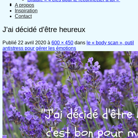
A propos
Inspiration
Contact
J’ai décidé d’être heureux
Publié
22 avril 2020
à
600 × 450
dans
le « body scan », outil
antistress pour gérer les émotions