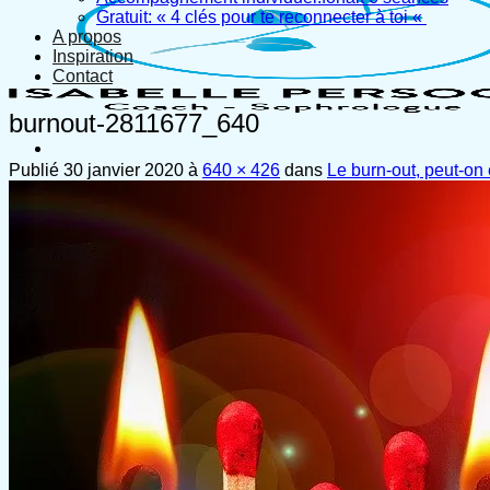
Gratuit: « 4 clés pour te reconnecter à toi «
A propos
Inspiration
Contact
burnout-2811677_640
Publié
30 janvier 2020
à
640 × 426
dans
Le burn-out, peut-on 