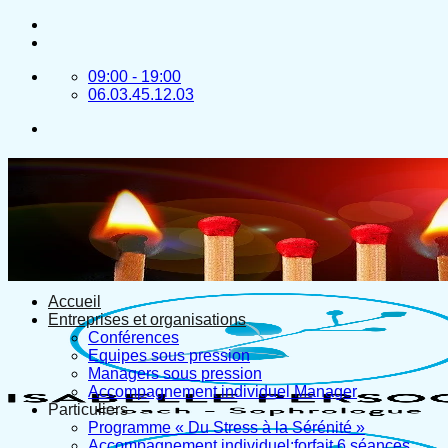
Passer
au
contenu
09:00 - 19:00
06.03.45.12.03
Accueil
Entreprises et organisations
Conférences
Equipes sous pression
Managers sous pression
Accompagnement individuel Manager
Particuliers
Programme « Du Stress à la Sérénité »
Accompagnement individuel:forfait 6 séances