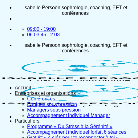
Passer
Isabelle Persoon sophrologie, coaching, EFT et
au
conférences
contenu
09:00 - 19:00
06.03.45.12.03
Isabelle Persoon sophrologie, coaching, EFT et
conférences
Accueil
Entreprises et organisations
Conférences
Equipes sous pression
Managers sous pression
Accompagnement individuel Manager
Particuliers
Programme « Du Stress à la Sérénité »
Accompagnement individuel:forfait 6 séances
Gratuit: « 4 clés pour te reconnecter à toi «