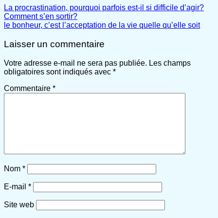
La procrastination, pourquoi parfois est-il si difficile d’agir?
Comment s’en sortir?
le bonheur, c’est l’acceptation de la vie quelle qu’elle soit
Laisser un commentaire
Votre adresse e-mail ne sera pas publiée.
Les champs
obligatoires sont indiqués avec
*
Commentaire
*
Nom
*
E-mail
*
Site web