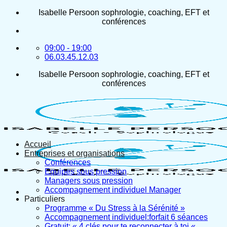
Passer
Isabelle Persoon sophrologie, coaching, EFT et
au
conférences
contenu
09:00 - 19:00
06.03.45.12.03
Isabelle Persoon sophrologie, coaching, EFT et
conférences
Accueil
Entreprises et organisations
Conférences
Equipes sous pression
Managers sous pression
Accompagnement individuel Manager
Particuliers
Programme « Du Stress à la Sérénité »
Accompagnement individuel:forfait 6 séances
Gratuit: « 4 clés pour te reconnecter à toi «