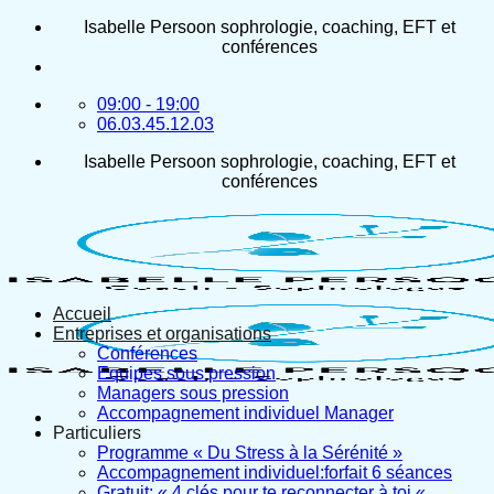
Passer
Isabelle Persoon sophrologie, coaching, EFT et
au
conférences
contenu
09:00 - 19:00
06.03.45.12.03
Isabelle Persoon sophrologie, coaching, EFT et
conférences
Accueil
Entreprises et organisations
Conférences
Equipes sous pression
Managers sous pression
Accompagnement individuel Manager
Particuliers
Programme « Du Stress à la Sérénité »
Accompagnement individuel:forfait 6 séances
Gratuit: « 4 clés pour te reconnecter à toi «