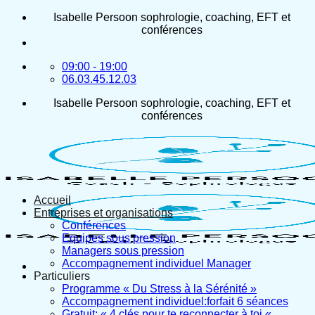
Passer
Isabelle Persoon sophrologie, coaching, EFT et
au
conférences
contenu
09:00 - 19:00
06.03.45.12.03
Isabelle Persoon sophrologie, coaching, EFT et
conférences
Accueil
Entreprises et organisations
Conférences
Equipes sous pression
Managers sous pression
Accompagnement individuel Manager
Particuliers
Programme « Du Stress à la Sérénité »
Accompagnement individuel:forfait 6 séances
Gratuit: « 4 clés pour te reconnecter à toi «