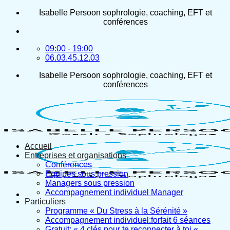
Passer
Isabelle Persoon sophrologie, coaching, EFT et
au
conférences
contenu
09:00 - 19:00
06.03.45.12.03
Isabelle Persoon sophrologie, coaching, EFT et
conférences
Accueil
Entreprises et organisations
Conférences
Equipes sous pression
Managers sous pression
Accompagnement individuel Manager
Particuliers
Programme « Du Stress à la Sérénité »
Accompagnement individuel:forfait 6 séances
Gratuit: « 4 clés pour te reconnecter à toi «