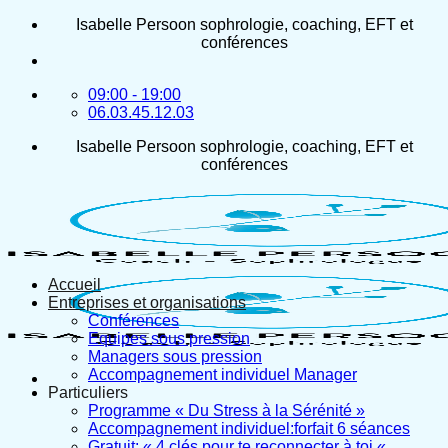
Passer
Isabelle Persoon sophrologie, coaching, EFT et
au
conférences
contenu
09:00 - 19:00
06.03.45.12.03
Isabelle Persoon sophrologie, coaching, EFT et
conférences
Accueil
Entreprises et organisations
Conférences
Equipes sous pression
Managers sous pression
Accompagnement individuel Manager
Particuliers
Programme « Du Stress à la Sérénité »
Accompagnement individuel:forfait 6 séances
Gratuit: « 4 clés pour te reconnecter à toi «